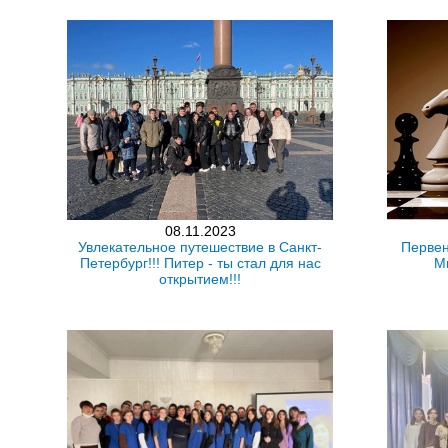
08.11.2023
Увлекательное путешествие в Санкт-
Первен
Петербург!!! Питер - ты стал для нас
М
открытием!!!