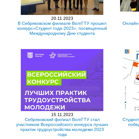
20.11.2023
В Себряковском филиале ВолгГТУ прошел
Онлайн
конкурс«Студент года-2023», посвященный
Международному Дню студента
15.11.2023
Себряковский филиал ВолгГТУ стал
Студент
участником Всероссийского конкурса лучших
побе
практик трудоустройства молодежи 2023
года