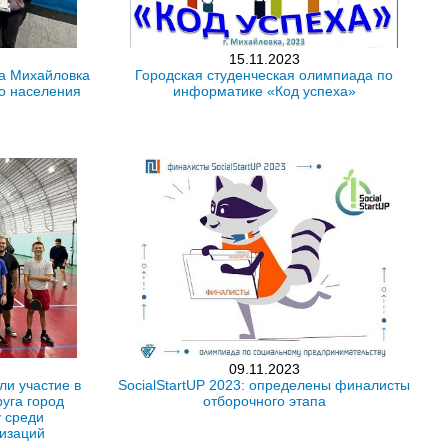
15.11.2023
да Михайловка
Городская студенческая олимпиада по
о населения
информатике «Код успеха»
09.11.2023
и участие в
SocialStartUP 2023: определены финалисты
руга город
отборочного этапа
 среди
низаций