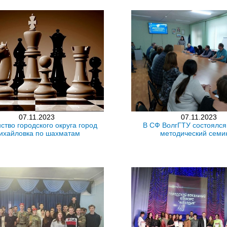
07.11.2023
07.11.2023
ство городского округа город
В СФ ВолгГТУ состоялся
ихайловка по шахматам
методический семи