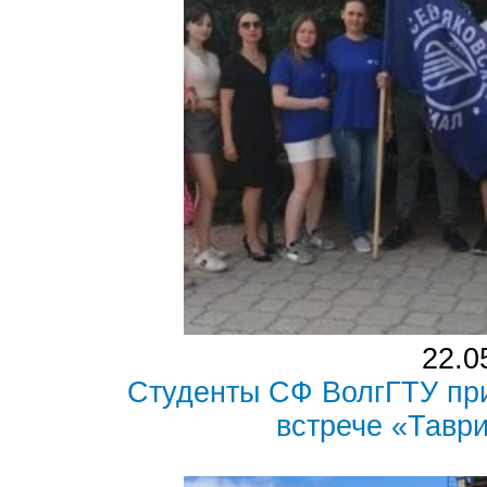
22.0
Студенты СФ ВолгГТУ при
встрече «Тавр