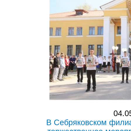
04.0
В Себряковском фили