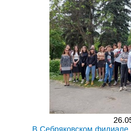
26.0
В Себряковском филиале 