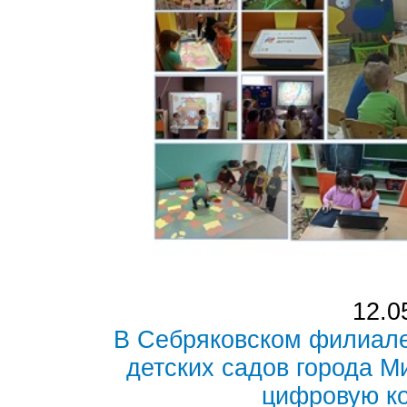
12.0
В Себряковском филиале
детских садов города 
цифровую к