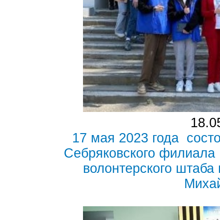
18.0
17 мая 2023 года сост
Себряковского филиала
волонтерского штаба 
Миха